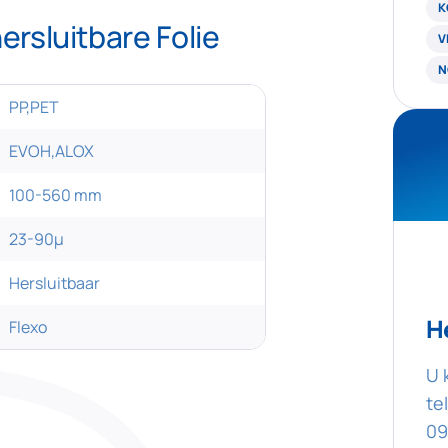
K
ersluitbare Folie
V
N
PP,PET
EVOH,ALOX
100-560 mm
23-90µ
Hersluitbaar
H
Flexo
U 
te
09