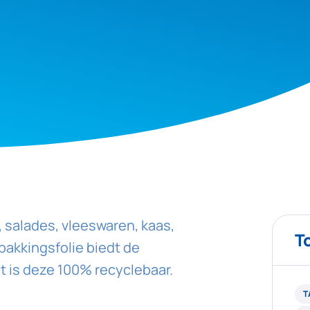
, salades, vleeswaren, kaas,
T
pakkingsfolie biedt de
is deze 100% recyclebaar.
T