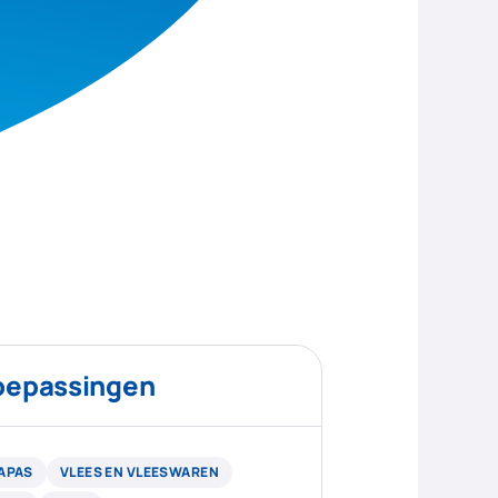
oepassingen
APAS
VLEES EN VLEESWAREN