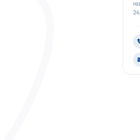
re
24